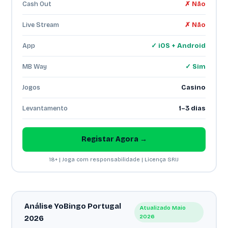
Cash Out
✗ Não
Live Stream
✗ Não
App
✓ iOS + Android
MB Way
✓ Sim
Jogos
Casino
Levantamento
1–3 dias
Registar Agora →
18+ | Joga com responsabilidade | Licença SRIJ
Análise YoBingo Portugal
Atualizado Maio
2026
2026