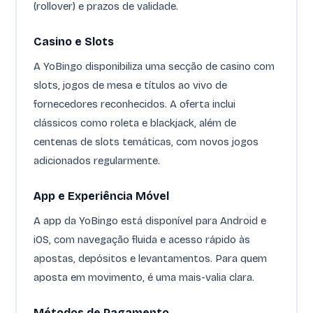
(rollover) e prazos de validade.
Casino e Slots
A YoBingo disponibiliza uma secção de casino com
slots, jogos de mesa e títulos ao vivo de
fornecedores reconhecidos. A oferta inclui
clássicos como roleta e blackjack, além de
centenas de slots temáticas, com novos jogos
adicionados regularmente.
App e Experiência Móvel
A app da YoBingo está disponível para Android e
iOS, com navegação fluida e acesso rápido às
apostas, depósitos e levantamentos. Para quem
aposta em movimento, é uma mais-valia clara.
Métodos de Pagamento