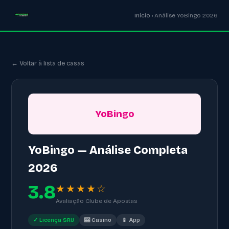
Início
› Análise YoBingo 2026
← Voltar à lista de casas
YoBingo
YoBingo — Análise Completa
2026
3.8
★★★★☆
Avaliação Clube de Apostas
✓ Licença SRIJ
🎰 Casino
📱 App