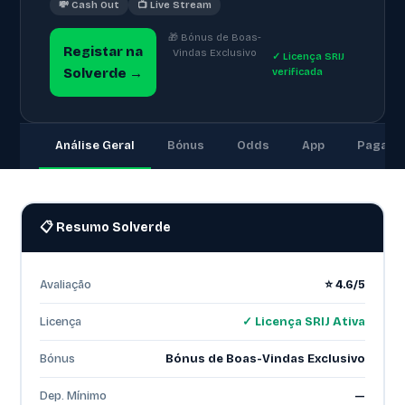
💸 Cash Out
📺 Live Stream
🎁 Bónus de Boas-
Registar na
Vindas Exclusivo
✓ Licença SRIJ
Solverde →
verificada
Análise Geral
Bónus
Odds
App
Pagame
📋 Resumo Solverde
Avaliação
⭐ 4.6/5
Licença
✓ Licença SRIJ Ativa
Bónus
Bónus de Boas-Vindas Exclusivo
Dep. Mínimo
—