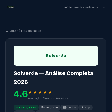
Início
› Análise Solverde 2026
← Voltar à lista de casas
Solverde
Solverde — Análise Completa
2026
4.6
★★★★★
Avaliação Clube de Apostas
✓ Licença SRIJ
⚽ Desporto
🎰 Casino
📱 App