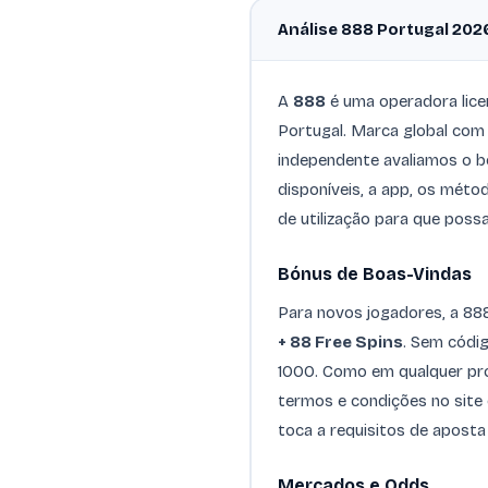
Análise 888 Portugal 202
A
888
é uma operadora lice
Portugal. Marca global com 
independente avaliamos o b
disponíveis, a app, os méto
de utilização para que possas
Bónus de Boas-Vindas
Para novos jogadores, a 888
+ 88 Free Spins
. Sem códig
1000. Como em qualquer pr
termos e condições no site o
toca a requisitos de aposta 
Mercados e Odds