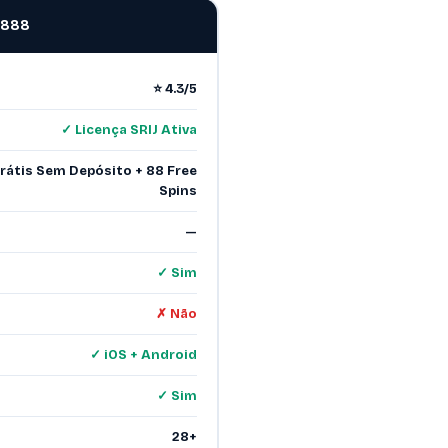
 888
⭐ 4.3/5
✓ Licença SRIJ Ativa
rátis Sem Depósito + 88 Free
Spins
—
✓ Sim
✗ Não
✓ iOS + Android
✓ Sim
28+