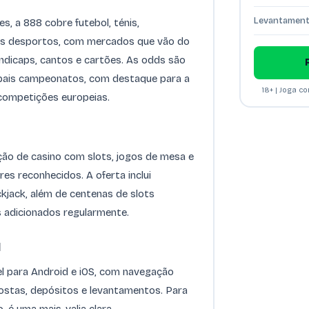
Levantamen
, a 888 cobre futebol, ténis,
os desportos, com mercados que vão do
andicaps, cantos e cartões. As odds são
ipais campeonatos, com destaque para a
18+ | Joga c
 competições europeias.
ção de casino com slots, jogos de mesa e
res reconhecidos. A oferta inclui
ckjack, além de centenas de slots
 adicionados regularmente.
l
el para Android e iOS, com navegação
postas, depósitos e levantamentos. Para
é uma mais-valia clara.