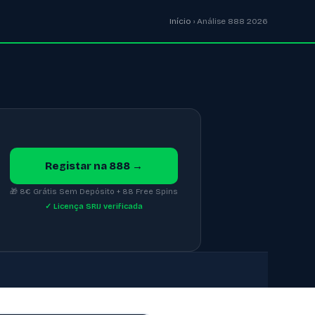
Início
› Análise 888 2026
Registar na 888 →
🎁 8€ Grátis Sem Depósito + 88 Free Spins
✓ Licença SRIJ verificada