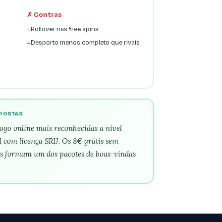
✗ Contras
−
Rollover nas free spins
−
Desporto menos completo que rivais
APOSTAS
ogo online mais reconhecidas a nível
 com licença SRIJ. Os 8€ grátis sem
ins formam um dos pacotes de boas-vindas